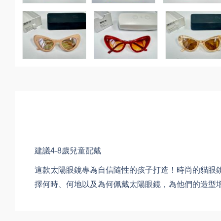
建議4-8歲兒童配戴
這款太陽眼鏡專為自信隨性的孩子打造！時尚的貓眼鏡
擇何時、何地以及為何佩戴太陽眼鏡，為他們的造型